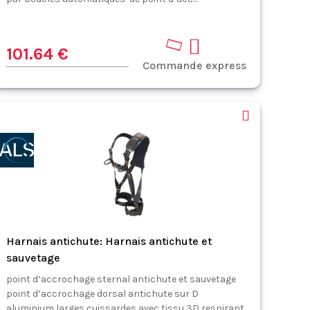
101.64 €
Commande express
Harnais antichute: Harnais antichute et
sauvetage
point d’accrochage sternal antichute et sauvetage
point d’accrochage dorsal antichute sur D
aluminium larges cuissardes avec tissu 3D respirant