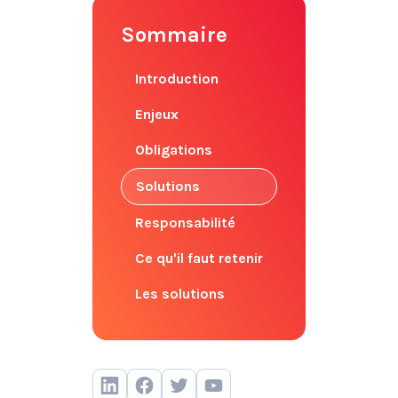
Sommaire
Introduction
Enjeux
Obligations
Solutions
Responsabilité
Ce qu'il faut retenir
Les solutions